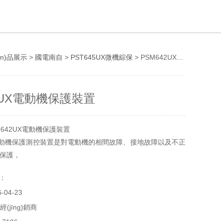
ǎn)品展示
>
國電南自
>
PST645UX微機綜保
> PSM642UX電動機保護裝置
2UX電動機保護裝置
642UX電動機保護裝置
X 電動機保護測控裝置是對電動機的相間故障、接地故障以及不正
保護，
量和控制功能的多功能成套裝置。可應(yīng)用于各種傳統
號：
器或斷路器控制的 3-10kV
04-23
電動機，適用于異步電動機保護。應(yīng)用領(lǐng)域覆蓋
、交通、石油、化工、煤炭、
經(jīng)銷商
)。