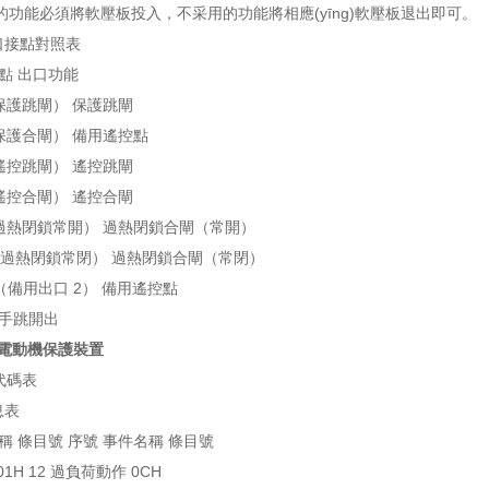
功能必須將軟壓板投入，不采用的功能將相應(yīng)軟壓板退出即可。
出口接點對照表
點 出口功能
2（保護跳閘） 保護跳閘
4（保護合閘） 備用遙控點
6（遙控跳閘） 遙控跳閘
7（遙控合閘） 遙控合閘
-9（過熱閉鎖常開） 過熱閉鎖合閘（常開）
-10（過熱閉鎖常閉） 過熱閉鎖合閘（常閉）
-12（備用出口 2） 備用遙控點
14 手跳開出
UX電動機保護裝置
代碼表
息表
稱 條目號 序號 事件名稱 條目號
01H 12 過負荷動作 0CH