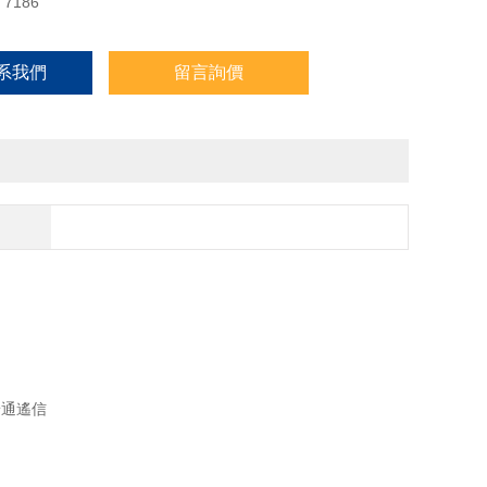
7186
n)系我們
留言詢價
為普通遙信