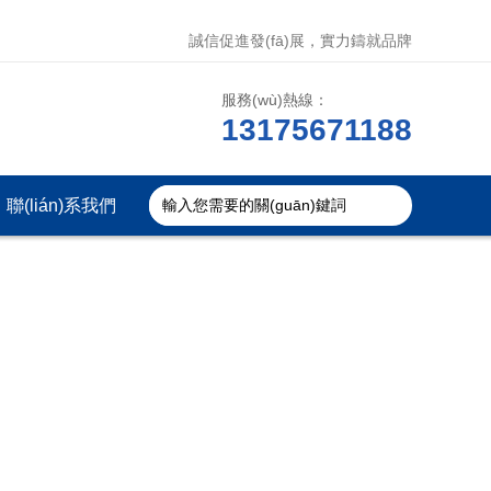
誠信促進發(fā)展，實力鑄就品牌
服務(wù)熱線：
13175671188
聯(lián)系我們