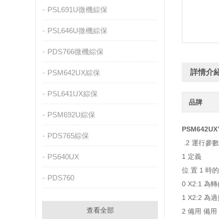
PSL691U微機綜保
PSL646U微機綜保
PDS766微機綜保
詳情介
PSM642UX綜保
PSL641UX綜保
品牌
PSM692U綜保
PSM642
PDS765綜保
.2 運行參數
PS640UX
1 定義
位 置 1 時
PDS760
0 X2:1 為
1 X2:2 為
查看全部
2 備用 備用