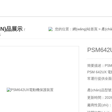
ǍN)品展示
您的位置：
網(wǎng)站首頁
>
產(ch
/
S
PSM64
簡要描述：PSM
PSM 642U
常運行提供全面
同時集成了各種測
產(chǎn)品型
(tǒng)的接觸
更新時間：2026-
交流高壓大、中型
電力、水利
廠商性質(zhì)：
冶金等行業(yè