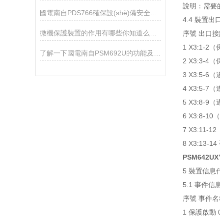
說明：需要的
國電南自PDS766確保設(shè)備安全與穩(wěn)定運行的關(guān)鍵防線
4.4 裝置
微機保護裝置的作用有哪些你知道么？看看本篇吧
序號 出口接
1 X3:1-
了解一下國電南自PSM692U的功能及特點吧
2 X3:3-
3 X3:5-
4 X3:5-
5 X3:8
6 X3:8
7 X3:11
8 X3:13-
PSM642
5 裝置信息
5.1 事件信
序號 事件名
1 保護啟動 