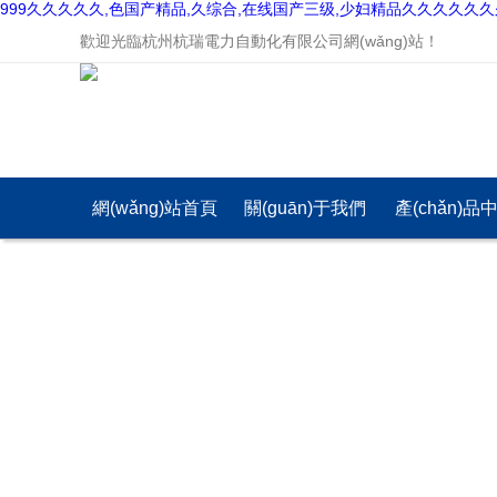
999久久久久久,色国产精品,久综合,在线国产三级,少妇精品久久久久久
歡迎光臨杭州杭瑞電力自動化有限公司網(wǎng)站！
網(wǎng)站首頁
關(guān)于我們
產(chǎn)品