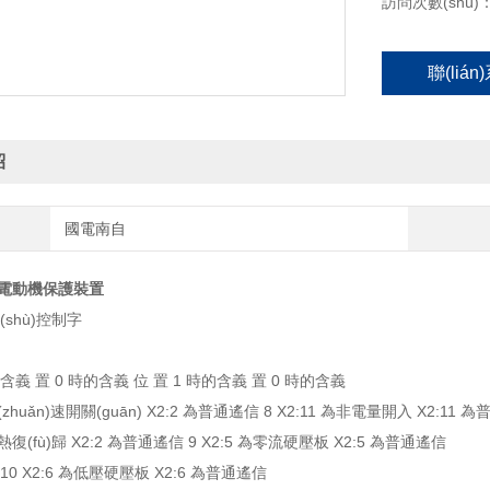
訪問次數(shù)：
聯(liá
紹
國電南自
UX電動機保護裝置
(shù)控制字
的含義 置 0 時的含義 位 置 1 時的含義 置 0 時的含義
轉(zhuǎn)速開關(guān) X2:2 為普通遙信 8 X2:11 為非電量開入 X2:11 
過熱復(fù)歸 X2:2 為普通遙信 9 X2:5 為零流硬壓板 X2:5 為普通遙信
 10 X2:6 為低壓硬壓板 X2:6 為普通遙信