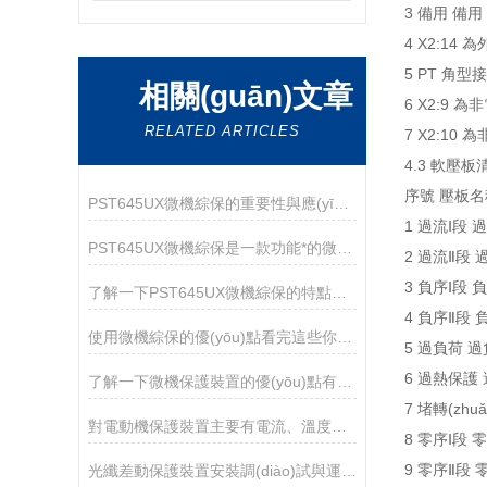
3 備用 備用
4 X2:14 
5 PT 角型
相關(guān)文章
6 X2:9 為
RELATED ARTICLES
7 X2:10
4.3 軟壓
序號 壓板名稱
PST645UX微機綜保的重要性與應(yīng)用
1 過流Ⅰ段
PST645UX微機綜保是一款功能*的微機保護裝置
2 過流Ⅱ段
3 負序Ⅰ段
了解一下PST645UX微機綜保的特點及技術(shù)要求吧
4 負序Ⅱ段 
使用微機綜保的優(yōu)點看完這些你就知道了
5 過負荷 過
6 過熱保護
了解一下微機保護裝置的優(yōu)點有哪些吧
7 堵轉(zh
對電動機保護裝置主要有電流、溫度檢測兩大類型
8 零序Ⅰ段 
9 零序Ⅱ段
光纖差動保護裝置安裝調(diào)試與運維關(guān)鍵注意事項