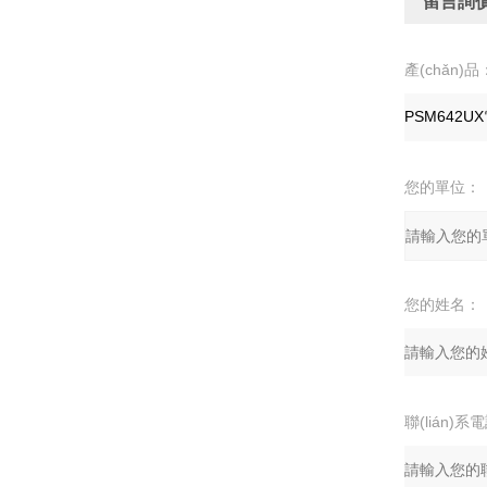
留言詢
產(chǎn)品
您的單位：
您的姓名：
聯(lián)系