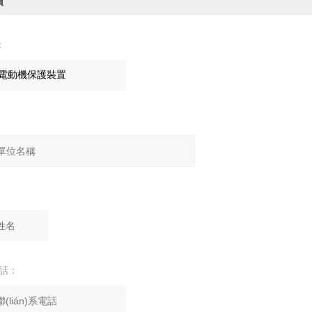
價
：
電話：